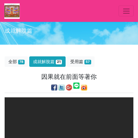
成就解脫篇
全部
成就解脫篇
受用篇
78
21
57
因果就在前面等著你