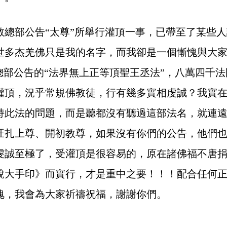
教總部公告“太尊”所舉行灌頂一事，已帶至了某些
世多杰羌佛只是我的名字，而我卻是一個慚愧與大
總部公告的“法界無上正等頂聖王丞法”，八萬四千
灌頂，況乎常規佛教徒，行有幾多實相虔誠？我實
持此法的問題，而是聽都沒有聽過這部法名，就連
旺扎上尊、開初教尊，如果沒有你們的公告，他們
虔誠至極了，受灌頂是很容易的，原在諸佛福不唐
脫大手印》而實行，才是重中之要！！！配合任何
愧，我會為大家祈禱祝福，謝謝你們。