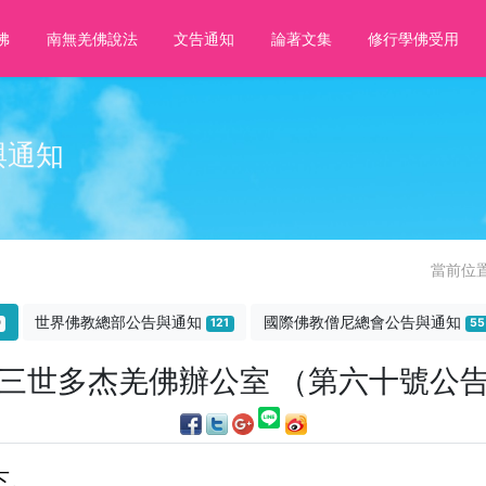
佛
南無羌佛說法
文告通知
論著文集
修行學佛受用
與通知
當前位
世界佛教總部公告與通知
國際佛教僧尼總會公告與通知
9
121
55
三世多杰羌佛辦公室 （第六十號公
下。