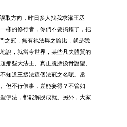
人誤取方向，昨日多人找我求灌王丞
家一樣的修行者，你們不要搞錯了，把
法門之冠，無有祂法與之論比，就是我
在地說，就當今世界，某些凡夫體質的
遠超那些大法王、真正脫胎換骨證聖、
也不知道王丞法這個法冠之名呢。當
捐。但不行佛事，豈能妄得？不管如
正聖佛法，都能解脫成就。另外，大家