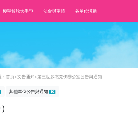
極聖解脫大手印
法會與聖蹟
各單位活動
置：
首页
>
文告通知
>
第三世多杰羌佛辦公室公告與通知
其他單位公告與通知
10
告）